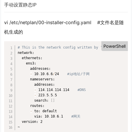
手动设置静态IP
vi /etc/netplan/00-installer-config.yaml #文件名是随
机生成的
PowerShell
# This is the network config written by 'subiquity'
network:

  ethernets:

    ens3:

      addresses:

-
 10
.
10
.
6
.
6
/
24    
#ip地址/子网
      nameservers:

        addresses:

-
 114
.
114
.
114
.
114    
#DNS
-
 223
.
5
.
5
.
5

        search: 
[
]
      routes:

-
 to: default

        via: 10
.
10
.
6
.
1    
#网关
  version: 2

~