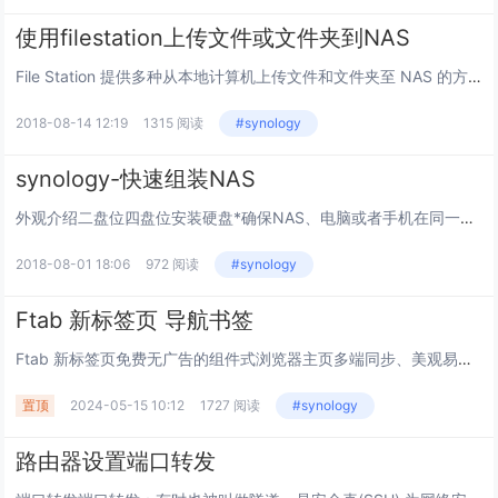
使用filestation上传文件或文件夹到NAS
File Station 提供多种从本地计算机上传文件和文件夹至 NAS 的方法。 若要上传文件： 您可以从本地计算机上传常规文件（即内含数据的文件）至 File Station。 进入 File Station 的左侧面板。...
2018-08-14 12:19
1315 阅读
#synology
synology-快速组装NAS
外观介绍二盘位四盘位安装硬盘*确保NAS、电脑或者手机在同一个路由器、同一网段下的网络环境连接电源线，按下电源按钮，等待状态指示灯橙色闪烁，网络及硬盘指示灯绿色闪烁，并NAS发出“哔”一声，表示NAS已成功启动。 接下...
2018-08-01 18:06
972 阅读
#synology
Ftab 新标签页 导航书签
Ftab 新标签页免费无广告的组件式浏览器主页多端同步、美观易用的在线导航和新标签页工具， 帮助您高效管理网页和应用，更有便携好玩的小组件供您使用，提升在线体验。让功能更简洁这是一款集导航与笔记功能于一体的书签管理工具，希望帮助你不惧遗忘...
置顶
2024-05-15 10:12
1727 阅读
#synology
路由器设置端口转发