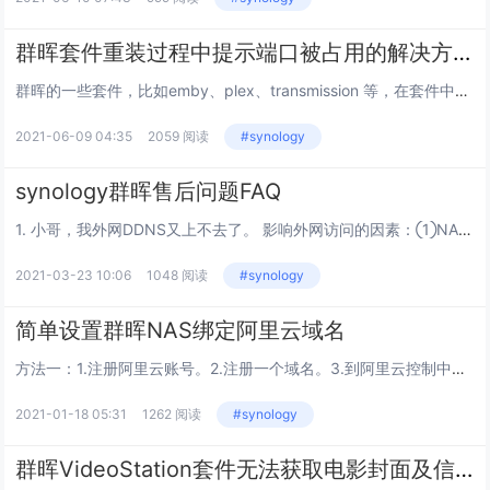
群晖套件重装过程中提示端口被占用的解决方案
群晖的一些套件，比如emby、plex、transmission 等，在套件中心卸载后，再一次重新安装时可能会提示“此套件所需的 XXXC端口已用于另一个服务，或是已被系统保留。请停用或修改冲突的服务，或是联系开发者来修改套件设置”，导致我...
2021-06-09 04:35
2059 阅读
#synology
synology群晖售后问题FAQ
1. 小哥，我外网DDNS又上不去了。 影响外网访问的因素：①NAS已正常开机；②宽带有公网IP；③端口转发已生效（测试端口是否开启）；④局域网环境没有变化（例：更换路由器、NAS局域网IP变化或者IP冲突）...
2021-03-23 10:06
1048 阅读
#synology
简单设置群晖NAS绑定阿里云域名
方法一：1.注册阿里云账号。2.注册一个域名。3.到阿里云控制中心找到access key和secret并保存下来4.到群晖控制面板找到任务计划新增一个计划。新增->计划的任务->用户自定义脚本任务名称自己随便设置运行频率推荐选...
2021-01-18 05:31
1262 阅读
#synology
群晖VideoStation套件无法获取电影封面及信息的解决方法