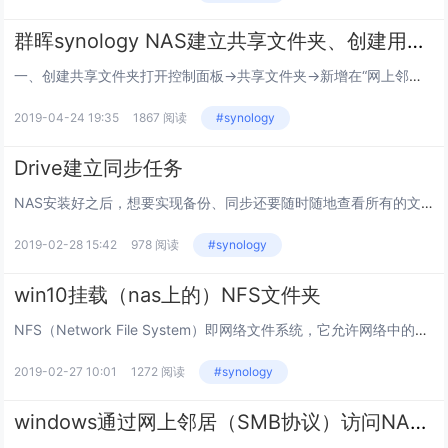
群晖synology NAS建立共享文件夹、创建用户帐号及分配权限
一、创建共享文件夹打开控制面板→共享文件夹→新增在“网上邻居”隐藏此共享文件夹：此选项可让该共享文件夹不在 Windows 文件资源管理器的“网络”下出现。勾选此选项并不影响共享文件夹的访问权限，隐藏的共享文件夹访问权限将保持不变。拥有相应...
2019-04-24 19:35
1867 阅读
#synology
Drive建立同步任务
NAS安装好之后，想要实现备份、同步还要随时随地查看所有的文件？Drive来帮您搞定！Drive 是一个强大的工具，借助该工具，您能随时随地访问和存储您的数据。Drive 不只是一个集中化的云存储，它还支持多个历史版本以及灵活的共享功能。D...
2019-02-28 15:42
978 阅读
#synology
win10挂载（nas上的）NFS文件夹
NFS（Network File System）即网络文件系统，它允许网络中的计算机之间通过TCP/IP网络共享资源。在NFS的应用中，本地NFS的客户端应用可以透明地读写位于远端NFS服务器上的文件，就像访问本地文件一样。windows挂...
2019-02-27 10:01
1272 阅读
#synology
windows通过网上邻居（SMB协议）访问NAS的常见问题