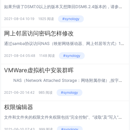
如果升级了DSM7.0以上的版本又想降回DSM6.2.4版本的，请参考下面的操作（如果是7.2想降级到6.2，需要先降级到7.1，再降级到7.0，然后才能降级到6.2.x）在Win系统打开MobaXterm；下载地址 密码：90...
2021-08-04 10:19
1925 阅读
#synology
网上邻居访问密码怎样修改
通过samba协议访问NAS（映射网络驱动器、网上邻居等方式）1、windows10更新后默认用本地账户登录,直接提示密码错误，如何重新弹出登陆框输入用户名和密码打开 设置→帐户→登录选项。关掉“更新或重启后，使用我的登录信息自...
2021-08-04 05:48
1148 阅读
#synology
VMWare虚拟机中安装群晖
NAS（Network Attached Storage：网络附属存储）,按字面意思理解其实就是网络存储器，可以理解为存储资料的网盘，云盘。NAS本身支持多种协议（如NFS、CIFS、FTP、HTTP等），且支持各种操作系统...
2021-06-20 14:42
985 阅读
#synology
权限编辑器
文件和文件夹的权限文件夹权限包括“完全控制”、“读取”及“写入”。这些权限中的每一个都是由下面列出和定义的特殊权限的逻辑组组成。1.更改权限允许或拒绝更改文件或文件夹的权限，例如完全控制、读取和写入。2.取得所有权允许或拒绝取得文件或文件夹...
2021-06-10 07:43
999 阅读
#synology