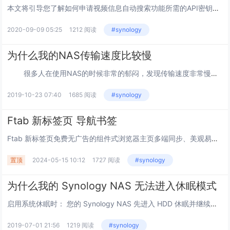
本文将引导您了解如何申请视频信息自动搜索功能所需的API密钥。通过启用Video Station > 设置 > 高级设置中的视频信息自动搜索功能，您可通过从电影数据库检索的元数据来丰富视频...
2020-09-09 05:25
1212 阅读
#synology
为什么我的NAS传输速度比较慢
很多人在使用NAS的时候非常的郁闷，发现传输速度非常慢，最快也超不过10MB/s的速度，更有甚者使用笔记本无线传输最快的时候才5MB左右。 &n...
2019-10-23 07:40
1685 阅读
#synology
Ftab 新标签页 导航书签
Ftab 新标签页免费无广告的组件式浏览器主页多端同步、美观易用的在线导航和新标签页工具， 帮助您高效管理网页和应用，更有便携好玩的小组件供您使用，提升在线体验。让功能更简洁这是一款集导航与笔记功能于一体的书签管理工具，希望帮助你不惧遗忘...
置顶
2024-05-15 10:12
1727 阅读
#synology
为什么我的 Synology NAS 无法进入休眠模式
启用系统休眠时： 您的 Synology NAS 先进入 HDD 休眠并继续监视网络数据包。如果 Synology NAS 在 2 分钟内没有接收到单播数据包，Synology NAS 将会进入系统休眠。如果 Synolog...
2019-07-01 21:56
1219 阅读
#synology