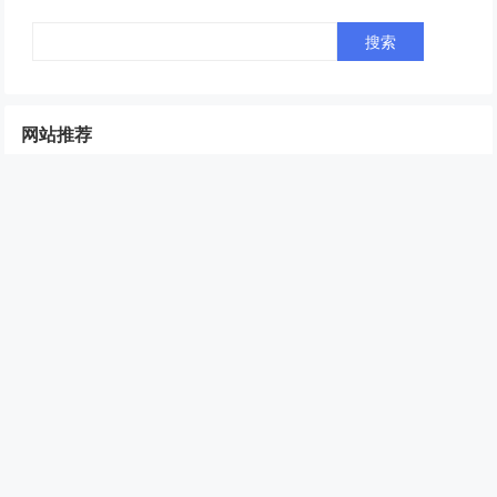
网站推荐
FENG的博客
Ftab导航书签
NAS技术交流
网站分类
Linux
NAS
小技巧
windows
docker
源码分享
文章归档