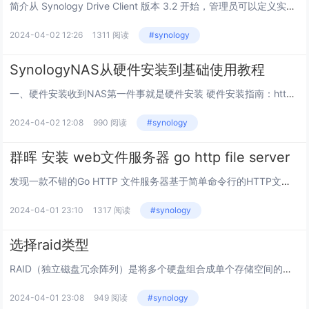
简介从 Synology Drive Client 版本 3.2 开始，管理员可以定义实用程序的设置，然后通过 Active Directory Server 将它部署到许多 Windows 设备。这意味着用户不必再自己设置同步或备份任务，...
2024-04-02 12:26
1311 阅读
#synology
SynologyNAS从硬件安装到基础使用教程
一、硬件安装收到NAS第一件事就是硬件安装 硬件安装指南：https://kb.synology.cn/zh-cn/search?sources%5B%5D=hardware_installation_guide在红框内输入您NAS型...
2024-04-02 12:08
990 阅读
#synology
群晖 安装 web文件服务器 go http file server
发现一款不错的Go HTTP 文件服务器基于简单命令行的HTTP文件服务器，用于共享本地文件系统。前言群晖自带的文件共享已经很好用了，覆盖了大部份使用场景，但是你朋友手机上可能没有安装smb客户端应用。于是就想找一个网页版的文件共享服务器，...
2024-04-01 23:10
1317 阅读
#synology
选择raid类型
RAID（独立磁盘冗余阵列）是将多个硬盘组合成单个存储空间的数据存储技术。RAID 类型有多种，分别提供不同级别的性能、存储容量和可靠性。本文将简要介绍 Synology NAS 支持的 RAID 类型，包括执行要求、优势和不足。支持的 R...
2024-04-01 23:08
949 阅读
#synology