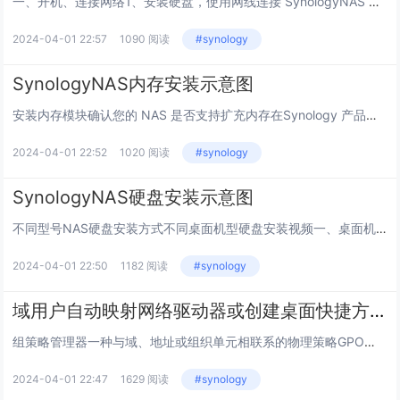
一、开机、连接网络1、安装硬盘，使用网线连接 SynologyNAS 及交换机 、路由器 、电脑。硬件安装指南：https://kb.synology.cn/zh-cn/search?sources%5B%5D=hardware_insta...
2024-04-01 22:57
1090 阅读
#synology
SynologyNAS内存安装示意图
安装内存模块确认您的 NAS 是否支持扩充内存在Synology 产品兼容性列表中，您可查看兼容内存模块的型号和容量在类别列中，可以查看内存的规格参数 (DDR3 或 DDR4；是否为 ECC 内存1；UDIMM2 、RDIMM3...
2024-04-01 22:52
1020 阅读
#synology
SynologyNAS硬盘安装示意图
不同型号NAS硬盘安装方式不同桌面机型硬盘安装视频一、桌面机型硬盘安装图示：从前面板卸下硬盘插槽盖＞向上推动卡榫并拉动把手将硬盘托盘取出。。对于 3.5 英寸硬盘：卸下硬盘托盘侧面的紧固板。将硬盘置于硬盘托盘中。再插入紧固板固定硬盘对于 2...
2024-04-01 22:50
1182 阅读
#synology
域用户自动映射网络驱动器或创建桌面快捷方式
组策略管理器一种与域、地址或组织单元相联系的物理策略GPO是一种与域、地址或组织单元相联系的物理策略。及所谓策略（Policy），是Windows中的一种自动配置桌面设置的机制。所谓组策略（Group Policy），顾名思义，就是基于组的...
2024-04-01 22:47
1629 阅读
#synology