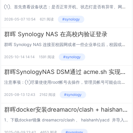
①、首先查看设备状态：是否正常开机、状态灯是否有异常、网络是否正常。②、设备正常开机、状态灯无异常情况下进行以下操作如何搜索Synology NAS您可以通过以下任一工具找到Synology NAS ：网页助手：在网页浏览器的地址栏中输入f...
2026-05-07 10:54
621 阅读
#synology
群晖 Synology NAS 在高校内验证登录
群晖 Synology NAS 连接至校园网或者一些企业单位后，校园或者企业需要登录个人帐号验证后才能联网，由于群晖本身没有web浏览器用于网页登录认证导致 NAS 无法联网更新套件、更新系统等操作。推荐几种方法大家可以尝试下：1. 使用代...
2025-10-14 14:14
1591 阅读
#synology
群晖SynologyNAS DSM通过 acme.sh 实现域名证书自动更新
注意事项：①尽量使使用root帐号去操作，管理员帐号可能会出现各种报错。②群晖默认证书保存目录： /usr/syno/etc/certificate/_archive/$(cat /usr/syno/etc/certi...
2025-08-13 12:43
2162 阅读
#synology
群晖docker安装dreamacro/clash + haishanh/yacd面板
1、下载docker镜像 dreamacro/clash 、 haishanh/yacd 并导入NAS，如果你的NAS能访问docker 请忽略此步。2、准备 clash 配置文件并修改配置（没有 clash 配置文件...
2025-08-09 23:42
4653 阅读
#synology