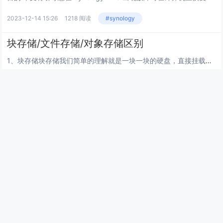
2023-12-14 15:26
1218 阅读
#synology
块存储/文件存储/对象存储区别
1、块存储块存储我们简单的理解就是一块一块的硬盘，直接挂载在主机上，在主机上我们能够看到的就是一块块的硬盘以及硬盘分区。从存储架构的角度而言，块存储又分为DAS存储（Direct-Attached Storage，直连式存储）和SAN存储（...
2023-10-12 05:42
1003 阅读
#synology
Linux中删除指定日期之前的文件
Linux中我们经常会处理一些空间占用问题，可能不知不觉中你的系统可用空间就不足了，很多原因就是系统中每天都产生着一系列文件，这些恶文件占用这系统空间，这里就以日志文件为例，一些没必要的日志文件可能会浪费很多的系统空间。我也曾遇到过，系统中...
2023-07-27 09:11
1140 阅读
#synology
搜索