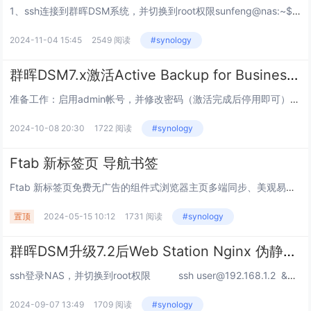
1、ssh连接到群晖DSM系统，并切换到root权限sunfeng@nas:~$ sudo -i Password: root@nas:~#2、为Container Manager创建代理配置文件root@nas:~...
2024-11-04 15:45
2549 阅读
#synology
群晖DSM7.x激活Active Backup for Business套件的方法（黑白都适用）
准备工作：启用admin帐号，并修改密码（激活完成后停用即可）打开控制面板→信息中心，复制并保存好SN号。目前DSM7.2.2依然有效。如果激活失败可以多尝试几次，或者清空cookie或者更换 浏览器试试。第一步：打开浏览器，在地址栏输入下...
2024-10-08 20:30
1722 阅读
#synology
Ftab 新标签页 导航书签
Ftab 新标签页免费无广告的组件式浏览器主页多端同步、美观易用的在线导航和新标签页工具， 帮助您高效管理网页和应用，更有便携好玩的小组件供您使用，提升在线体验。让功能更简洁这是一款集导航与笔记功能于一体的书签管理工具，希望帮助你不惧遗忘...
置顶
2024-05-15 10:12
1731 阅读
#synology
群晖DSM升级7.2后Web Station Nginx 伪静态失效
ssh登录NAS，并切换到root权限 ssh user@192.168.1.2 &nbs...
2024-09-07 13:49
1709 阅读
#synology