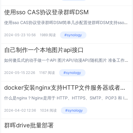
使用sso CAS协议登录群晖DSM
使用sso CAS协议登录群晖DSM简单几步配置使群晖DSM支持sso统一身份认证系统登录①打开群晖控制面板②选择域与LDAP③然后选择sso客户端④勾选按登录页面的默认值选择sso⑤勾选启用CAS sso服务，然后打开CAS sso设置⑥...
2024-05-23 10:56
1989 阅读
#synology
自己制作一个本地图片api接口
如何傻瓜式的动手做一个API 图片API/动漫API/随机图片 准备工作：准备一个域名，一个服务器（虚拟主机也可以，需要支持PHP） 本地图片API制作方法：新建一个PHP文件（例：api.php），在创建一个...
2024-05-15 22:26
1167 阅读
#synology
docker安装nginx支持HTTP文件服务器或者webdav
什么是nginx？Nginx是用于 HTTP、HTTPS、SMTP、POP3 和 IMAP 协议的开源反向代理服务器，以及负载均衡器、HTTP 缓存和 Web 服务器（源服务器）。nginx 项目一开始就非常注重高并发、高性能和低内存使用率...
2024-04-02 12:36
1024 阅读
#synology
群晖drive批量部署