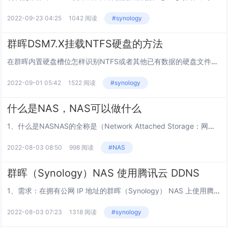
2022-09-23 04:25
1042 阅读
#synology
群晖DSM7.X挂载NTFS硬盘的方法
在群晖内置硬盘槽位怎样识别NTFS或者其他已有数据的硬盘文件系统？首先准备一个挂载目录，把NTFS格式硬盘挂载到这个目录下。1.新建一个挂载目的地文件夹，右键点击文件夹选择属性。把这个路径记下来，很重要。/volume1/public/te...
2022-09-01 05:42
1522 阅读
#synology
什么是NAS，NAS可以做什么
1、什么是NASNAS的全称是（Network Attached Storage：网络附属存储）按字面简单说就是连接在网络上，具备资料存储功能的装置，因此也称为“网络存储器”。它是一种专用数据存储服务器。它以数据为中心，将存储设备与服务器彻...
2022-08-03 08:50
998 阅读
#NAS
群晖（Synology）NAS 使用腾讯云 DDNS
1、需求：在拥有公网 IP 地址的群晖（Synology） NAS 上使用腾讯域名外网访问群晖（Synology）NAS。2、条件：购买腾讯云域名 DNSPod 账号并完成 实名认证 ；NAS 拥有公网 IP 地址。3、...
2022-08-03 07:23
1318 阅读
#synology