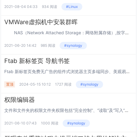
2021-08-04 04:33
934 阅读
#Linux
VMWare虚拟机中安装群晖
NAS（Network Attached Storage：网络附属存储）,按字面意思理解其实就是网络存储器，可以理解为存储资料的网盘，云盘。NAS本身支持多种协议（如NFS、CIFS、FTP、HTTP等），且支持各种操作系统...
2021-06-20 14:42
985 阅读
#synology
Ftab 新标签页 导航书签
Ftab 新标签页免费无广告的组件式浏览器主页多端同步、美观易用的在线导航和新标签页工具， 帮助您高效管理网页和应用，更有便携好玩的小组件供您使用，提升在线体验。让功能更简洁这是一款集导航与笔记功能于一体的书签管理工具，希望帮助你不惧遗忘...
置顶
2024-05-15 10:12
1727 阅读
#synology
权限编辑器
文件和文件夹的权限文件夹权限包括“完全控制”、“读取”及“写入”。这些权限中的每一个都是由下面列出和定义的特殊权限的逻辑组组成。1.更改权限允许或拒绝更改文件或文件夹的权限，例如完全控制、读取和写入。2.取得所有权允许或拒绝取得文件或文件夹...
2021-06-10 07:43
1000 阅读
#synology