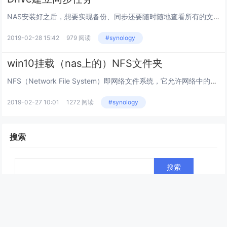
NAS安装好之后，想要实现备份、同步还要随时随地查看所有的文件？Drive来帮您搞定！Drive 是一个强大的工具，借助该工具，您能随时随地访问和存储您的数据。Drive 不只是一个集中化的云存储，它还支持多个历史版本以及灵活的共享功能。D...
2019-02-28 15:42
979 阅读
#synology
win10挂载（nas上的）NFS文件夹
NFS（Network File System）即网络文件系统，它允许网络中的计算机之间通过TCP/IP网络共享资源。在NFS的应用中，本地NFS的客户端应用可以透明地读写位于远端NFS服务器上的文件，就像访问本地文件一样。windows挂...
2019-02-27 10:01
1272 阅读
#synology
搜索
网站推荐