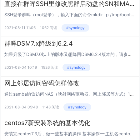
直接在群晖SSH里修改黑群启动盘的SN和MAC方法
SSH登录群晖（root登录），输入下面的命令mkdir -p /tmp/bootcd /devmount -t vfat synoboot1 /tmp/boot/cd /tmp/boot/grubvi grub.cfg此时还是命令模式，按...
2021-08-11 11:06
1062 阅读
#synology
群晖DSM7.x降级到6.2.4
如果升级了DSM7.0以上的版本又想降回DSM6.2.4版本的，请参考下面的操作（如果是7.2想降级到6.2，需要先降级到7.1，再降级到7.0，然后才能降级到6.2.x）在Win系统打开MobaXterm；下载地址 密码：90...
2021-08-04 10:19
1926 阅读
#synology
网上邻居访问密码怎样修改
通过samba协议访问NAS（映射网络驱动器、网上邻居等方式）1、windows10更新后默认用本地账户登录,直接提示密码错误，如何重新弹出登陆框输入用户名和密码打开 设置→帐户→登录选项。关掉“更新或重启后，使用我的登录信息自...
2021-08-04 05:48
1148 阅读
#synology
centos7新安装系统的基本优化
安装完centos7.3后，做一些基本的操作 基本操作一:主机名centos7有一个新的修改主机名的命令hostnamectl# hostnamectl set-hostname --static&n...