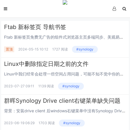
Ftab 新标签页 导航书签
Ftab 新标签页免费无广告的组件式浏览器主页多端同步、美观易用的在线导航和新标签页工具， 帮助您高效管理网页和应用，更有便携好玩的小组件供您使用，提升在线体验。让功能更简洁这是一款集导航与笔记功能于一体的书签管理工具，希望帮助你不惧遗忘...
置顶
2024-05-15 10:12
1727 阅读
#synology
Linux中删除指定日期之前的文件
Linux中我们经常会处理一些空间占用问题，可能不知不觉中你的系统可用空间就不足了，很多原因就是系统中每天都产生着一系列文件，这些恶文件占用这系统空间，这里就以日志文件为例，一些没必要的日志文件可能会浪费很多的系统空间。我也曾遇到过，系统中...
2023-07-27 09:11
1139 阅读
#synology
群晖Synology Drive client右键菜单缺失问题
背景：安装drive client 后windows右键菜单中没有Synology Drive菜单Synology Drive Client 新版本开始支持按需同步，可以把电脑上不常用的资料通过右键菜单中Synology Drive下释放空...
2023-06-19 06:29
1703 阅读
#synology