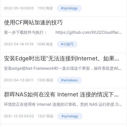
2022-05-19 06:05
1152 阅读
#synology
使用CF网站加速的技巧
第一步下载软件与执行： https://github.com/XIU2/CloudflareSpeedTest/releases国内用户建议从蓝奏云下载：https://pan....
2022-04-18 10:19
1086 阅读
#小技巧
安装Edge时出现“无法连接到Internet。如果使用防火墙，请将MicrosoftEdgeUpdate.exe加入允许列表中”
安装edge或Net Framework时一直出现这个界面，操作系统是Windows7如果电脑网络正常，一般就是这个原因：缺少 MicrosoftRootCertificateAuthority2011.cer 证书解决方法：下载并将此证书...
2022-04-13 08:11
1365 阅读
#windows
群晖NAS如何在没有 Internet 连接的情况下手动更新病毒定义？
环境您正在使用有 Internet 连接的计算机。您的 NAS 运行的是 DSM 6.0 或以上版本。您无法在 DSM 5.2 及以下版本上更新 Antivirus Essential 的病毒定义，因为该 DSM 版本上使用的 ClamAV...
2021-12-02 04:02
1327 阅读
#synology