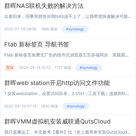
群晖NAS联机失败的解决方法
出差归来，同事突然告诉我NAS连不上了，让我带您快速解决可能遇到的网络问题，一起来看看。您有没有遇到过同样的问题呢？遇到这种问题有2种解决方案，看看哪个更适合您选个对应的方法就好。1、修改NAS的IP地址首先将NAS与电脑连接到同一个路由器...
2022-07-05 09:50
1866 阅读
#synology
Ftab 新标签页 导航书签
Ftab 新标签页免费无广告的组件式浏览器主页多端同步、美观易用的在线导航和新标签页工具， 帮助您高效管理网页和应用，更有便携好玩的小组件供您使用，提升在线体验。让功能更简洁这是一款集导航与笔记功能于一体的书签管理工具，希望帮助你不惧遗忘...
置顶
2024-05-15 10:12
1727 阅读
#synology
群晖web station开启http访问文件功能
1.安装webstation，设置访问目录。2.SSH（工具下载）连接到NAS，并切换为root账户（sudo -i）。3.修改Nginx虚拟主机配置文件在文章末尾添加(注意文章最末尾的 } 前）location ^~ /download...
2022-06-30 07:14
1830 阅读
#synology
群晖VMM虚拟机安装威联通QutsCloud
我只是搬运工，本文参考【番外】比《史上最简单安装QutsCloud的办法》还简单的办法 (jxcn.org)简单用VMM安装QutsCloud1、导入镜像访问威联通下载中心，下载最新的VMDK - Full Disk Image（20220...