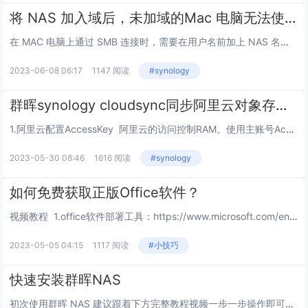
将 NAS 加入域后，未加域的Mac 电脑无法使用NAS本地用户帐户通过 SMB 连接到此 NAS 进行身份验证的解决办法
在 MAC 电脑上通过 SMB 连接时，需要在用户名前加上 NAS 名称后跟反斜线 \例如，如果您的 NAS 名为“hkcstor”，您想用本地 NAS 用户帐户“user”连接，您的用户名将是“hkcstor\user”。...
2023-06-08 06:17
1147 阅读
#synology
群晖synology cloudsync同步阿里云对象存储oss
1.阿里云配置AccessKey 阿里云的访问控制RAM。使用主账号AccessKey 配置比较简单一般不会遇到问题 ，但是安全问题还是要注意下！！！选择继续使用Accesskey，创建Accesskey，保存好备用。或者选择开...
2023-05-30 08:46
1616 阅读
#synology
如何免费获取正版Office软件？
视频教程 1.office软件部署工具：https://www.microsoft.com/en-us/download/details.aspx?id=491172.office 版本自定义工具：https://co...
2023-05-05 04:15
1117 阅读
#小技巧
快速安装群晖NAS
初次使用群晖 NAS 建议跟着下方完整教程视频一步一步操作即可轻松将 NAS 安装到位。 安装硬盘 NAS开机联网 搜索NAS方法一-在浏览器中输入 find.synology.cn 进行搜索方法二-...