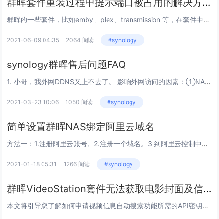
群晖套件重装过程中提示端口被占用的解决方案
群晖的一些套件，比如emby、plex、transmission 等，在套件中心卸载后，再一次重新安装时可能会提示“此套件所需的 XXXC端口已用于另一个服务，或是已被系统保留。请停用或修改冲突的服务，或是联系开发者来修改套件设置”，导致我...
2021-06-09 04:35
2064 阅读
#synology
synology群晖售后问题FAQ
1. 小哥，我外网DDNS又上不去了。 影响外网访问的因素：①NAS已正常开机；②宽带有公网IP；③端口转发已生效（测试端口是否开启）；④局域网环境没有变化（例：更换路由器、NAS局域网IP变化或者IP冲突）...
2021-03-23 10:06
1050 阅读
#synology
简单设置群晖NAS绑定阿里云域名
方法一：1.注册阿里云账号。2.注册一个域名。3.到阿里云控制中心找到access key和secret并保存下来4.到群晖控制面板找到任务计划新增一个计划。新增->计划的任务->用户自定义脚本任务名称自己随便设置运行频率推荐选...
2021-01-18 05:31
1266 阅读
#synology
群晖VideoStation套件无法获取电影封面及信息的解决方法
本文将引导您了解如何申请视频信息自动搜索功能所需的API密钥。通过启用Video Station > 设置 > 高级设置中的视频信息自动搜索功能，您可通过从电影数据库检索的元数据来丰富视频...