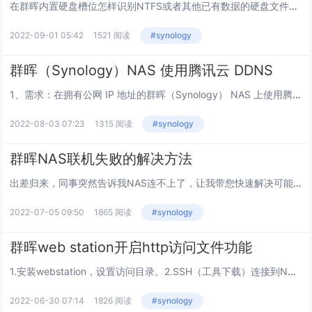
在群晖内置硬盘槽位怎样识别NTFS或者其他已有数据的硬盘文件系统？首先准备一个挂载目录，把NTFS格式硬盘挂载到这个目录下。1.新建一个挂载目的地文件夹，右键点击文件夹选择属性。把这个路径记下来，很重要。/volume1/public/te...
2022-09-01 05:42
1521 阅读
#synology
群晖（Synology）NAS 使用腾讯云 DDNS
1、需求：在拥有公网 IP 地址的群晖（Synology） NAS 上使用腾讯域名外网访问群晖（Synology）NAS。2、条件：购买腾讯云域名 DNSPod 账号并完成 实名认证 ；NAS 拥有公网 IP 地址。3、...
2022-08-03 07:23
1315 阅读
#synology
群晖NAS联机失败的解决方法
出差归来，同事突然告诉我NAS连不上了，让我带您快速解决可能遇到的网络问题，一起来看看。您有没有遇到过同样的问题呢？遇到这种问题有2种解决方案，看看哪个更适合您选个对应的方法就好。1、修改NAS的IP地址首先将NAS与电脑连接到同一个路由器...
2022-07-05 09:50
1865 阅读
#synology
群晖web station开启http访问文件功能
1.安装webstation，设置访问目录。2.SSH（工具下载）连接到NAS，并切换为root账户（sudo -i）。3.修改Nginx虚拟主机配置文件在文章末尾添加(注意文章最末尾的 } 前）location ^~ /download...
2022-06-30 07:14
1826 阅读
#synology