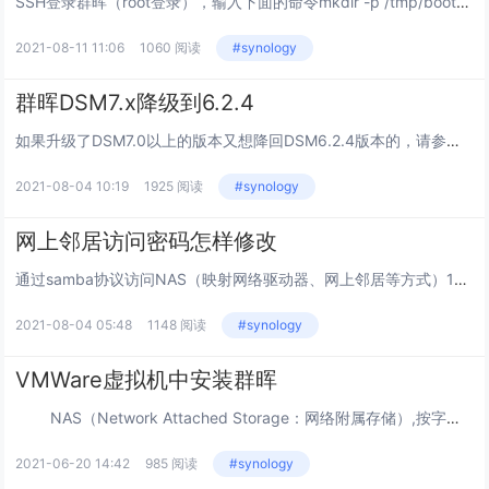
SSH登录群晖（root登录），输入下面的命令mkdir -p /tmp/bootcd /devmount -t vfat synoboot1 /tmp/boot/cd /tmp/boot/grubvi grub.cfg此时还是命令模式，按...
2021-08-11 11:06
1060 阅读
#synology
群晖DSM7.x降级到6.2.4
如果升级了DSM7.0以上的版本又想降回DSM6.2.4版本的，请参考下面的操作（如果是7.2想降级到6.2，需要先降级到7.1，再降级到7.0，然后才能降级到6.2.x）在Win系统打开MobaXterm；下载地址 密码：90...
2021-08-04 10:19
1925 阅读
#synology
网上邻居访问密码怎样修改
通过samba协议访问NAS（映射网络驱动器、网上邻居等方式）1、windows10更新后默认用本地账户登录,直接提示密码错误，如何重新弹出登陆框输入用户名和密码打开 设置→帐户→登录选项。关掉“更新或重启后，使用我的登录信息自...
2021-08-04 05:48
1148 阅读
#synology
VMWare虚拟机中安装群晖
NAS（Network Attached Storage：网络附属存储）,按字面意思理解其实就是网络存储器，可以理解为存储资料的网盘，云盘。NAS本身支持多种协议（如NFS、CIFS、FTP、HTTP等），且支持各种操作系统...
2021-06-20 14:42
985 阅读
#synology