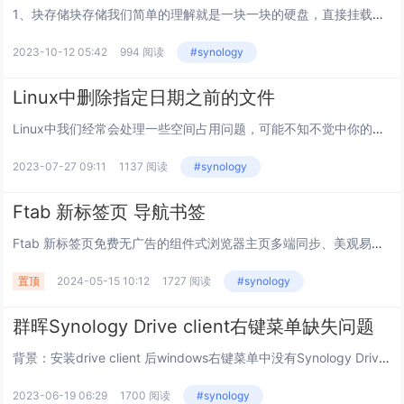
1、块存储块存储我们简单的理解就是一块一块的硬盘，直接挂载在主机上，在主机上我们能够看到的就是一块块的硬盘以及硬盘分区。从存储架构的角度而言，块存储又分为DAS存储（Direct-Attached Storage，直连式存储）和SAN存储（...
2023-10-12 05:42
994 阅读
#synology
Linux中删除指定日期之前的文件
Linux中我们经常会处理一些空间占用问题，可能不知不觉中你的系统可用空间就不足了，很多原因就是系统中每天都产生着一系列文件，这些恶文件占用这系统空间，这里就以日志文件为例，一些没必要的日志文件可能会浪费很多的系统空间。我也曾遇到过，系统中...
2023-07-27 09:11
1137 阅读
#synology
Ftab 新标签页 导航书签
Ftab 新标签页免费无广告的组件式浏览器主页多端同步、美观易用的在线导航和新标签页工具， 帮助您高效管理网页和应用，更有便携好玩的小组件供您使用，提升在线体验。让功能更简洁这是一款集导航与笔记功能于一体的书签管理工具，希望帮助你不惧遗忘...
置顶
2024-05-15 10:12
1727 阅读
#synology
群晖Synology Drive client右键菜单缺失问题
背景：安装drive client 后windows右键菜单中没有Synology Drive菜单Synology Drive Client 新版本开始支持按需同步，可以把电脑上不常用的资料通过右键菜单中Synology Drive下释放空...
2023-06-19 06:29
1700 阅读
#synology