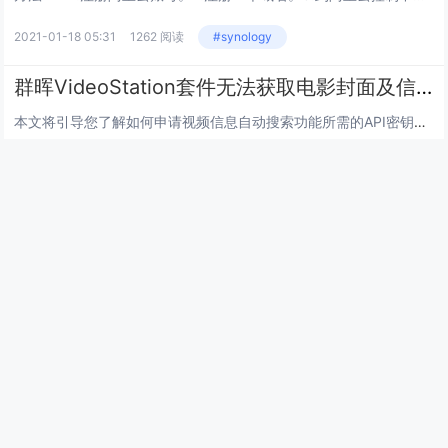
2021-01-18 05:31
1262 阅读
#synology
群晖VideoStation套件无法获取电影封面及信息的解决方法
本文将引导您了解如何申请视频信息自动搜索功能所需的API密钥。通过启用Video Station > 设置 > 高级设置中的视频信息自动搜索功能，您可通过从电影数据库检索的元数据来丰富视频...
2020-09-09 05:25
1212 阅读
#synology
为什么我的NAS传输速度比较慢
很多人在使用NAS的时候非常的郁闷，发现传输速度非常慢，最快也超不过10MB/s的速度，更有甚者使用笔记本无线传输最快的时候才5MB左右。 &n...
2019-10-23 07:40
1685 阅读
#synology
搜索