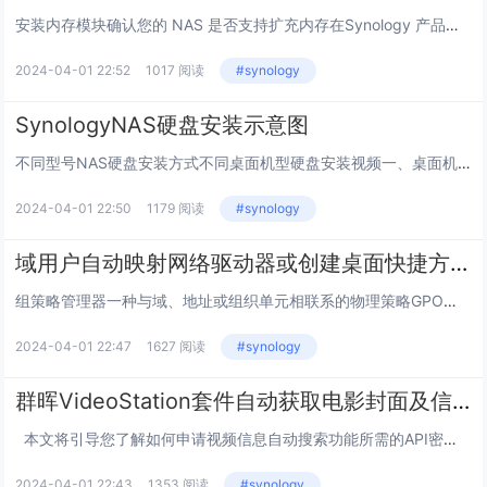
安装内存模块确认您的 NAS 是否支持扩充内存在Synology 产品兼容性列表中，您可查看兼容内存模块的型号和容量在类别列中，可以查看内存的规格参数 (DDR3 或 DDR4；是否为 ECC 内存1；UDIMM2 、RDIMM3...
2024-04-01 22:52
1017 阅读
#synology
SynologyNAS硬盘安装示意图
不同型号NAS硬盘安装方式不同桌面机型硬盘安装视频一、桌面机型硬盘安装图示：从前面板卸下硬盘插槽盖＞向上推动卡榫并拉动把手将硬盘托盘取出。。对于 3.5 英寸硬盘：卸下硬盘托盘侧面的紧固板。将硬盘置于硬盘托盘中。再插入紧固板固定硬盘对于 2...
2024-04-01 22:50
1179 阅读
#synology
域用户自动映射网络驱动器或创建桌面快捷方式
组策略管理器一种与域、地址或组织单元相联系的物理策略GPO是一种与域、地址或组织单元相联系的物理策略。及所谓策略（Policy），是Windows中的一种自动配置桌面设置的机制。所谓组策略（Group Policy），顾名思义，就是基于组的...
2024-04-01 22:47
1627 阅读
#synology
群晖VideoStation套件自动获取电影封面及信息
本文将引导您了解如何申请视频信息自动搜索功能所需的API密钥。通过启用Video Station→设置→高级设置中的视频信息自动搜索功能，您可通过从电影数据库检索的元数据来丰富视频集。从电影数据库获取API密钥,若要...
2024-04-01 22:43
1353 阅读
#synology