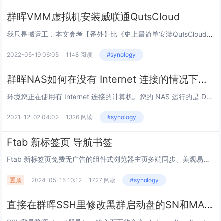
群晖VMM虚拟机安装威联通QutsCloud
我只是搬运工，本文参考【番外】比《史上最简单安装QutsCloud的办法》还简单的办法 (jxcn.org)简单用VMM安装QutsCloud1、导入镜像访问威联通下载中心，下载最新的VMDK - Full Disk Image（20220...
2022-05-19 06:05
1148 阅读
#synology
群晖NAS如何在没有 Internet 连接的情况下手动更新病毒定义？
环境您正在使用有 Internet 连接的计算机。您的 NAS 运行的是 DSM 6.0 或以上版本。您无法在 DSM 5.2 及以下版本上更新 Antivirus Essential 的病毒定义，因为该 DSM 版本上使用的 ClamAV...
2021-12-02 04:02
1326 阅读
#synology
Ftab 新标签页 导航书签
Ftab 新标签页免费无广告的组件式浏览器主页多端同步、美观易用的在线导航和新标签页工具， 帮助您高效管理网页和应用，更有便携好玩的小组件供您使用，提升在线体验。让功能更简洁这是一款集导航与笔记功能于一体的书签管理工具，希望帮助你不惧遗忘...
置顶
2024-05-15 10:12
1727 阅读
#synology
直接在群晖SSH里修改黑群启动盘的SN和MAC方法