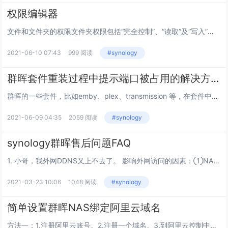
权限编辑器
文件和文件夹的权限文件夹权限包括“完全控制”、“读取”及“写入”。这些权限中的每一个都是由下面列出和定义的特殊权限的逻辑组组成。1.更改权限允许或拒绝更改文件或文件夹的权限，例如完全控制、读取和写入。2.取得所有权允许或拒绝取得文件或文件夹...
2021-06-10 07:43
999 阅读
#synology
群晖套件重装过程中提示端口被占用的解决方案
群晖的一些套件，比如emby、plex、transmission 等，在套件中心卸载后，再一次重新安装时可能会提示“此套件所需的 XXXC端口已用于另一个服务，或是已被系统保留。请停用或修改冲突的服务，或是联系开发者来修改套件设置”，导致我...
2021-06-09 04:35
2059 阅读
#synology
synology群晖售后问题FAQ
1. 小哥，我外网DDNS又上不去了。 影响外网访问的因素：①NAS已正常开机；②宽带有公网IP；③端口转发已生效（测试端口是否开启）；④局域网环境没有变化（例：更换路由器、NAS局域网IP变化或者IP冲突）...
2021-03-23 10:06
1048 阅读
#synology
简单设置群晖NAS绑定阿里云域名
方法一：1.注册阿里云账号。2.注册一个域名。3.到阿里云控制中心找到access key和secret并保存下来4.到群晖控制面板找到任务计划新增一个计划。新增->计划的任务->用户自定义脚本任务名称自己随便设置运行频率推荐选...