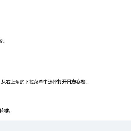
置。
从右上角的下拉菜单中选择
打开日志存档
。
传输
。