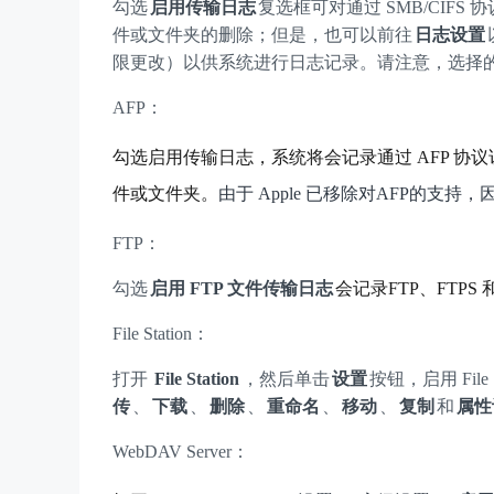
勾选
启用传输日志
复选框可对通过 SMB/CI
件或文件夹的删除；但是，也可以前往
日志设置
限更改）以供系统进行日志记录。请注意，选择
AFP：
勾选
启用传输日志
，系统将会记录通过 AFP 
件或文件夹。
由于 Apple 已移除对AFP的支持
FTP：
勾选
启用 FTP 文件传输日志
会记录FTP、FTPS 和
File Station：
打开
File Station
，然后单击
设置
按钮，启用 Fil
传
、
下载
、
删除
、
重命名
、
移动
、
复制
和
属性
WebDAV Server：