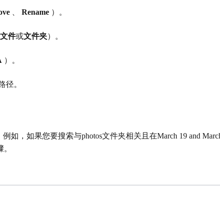
ove
、
Rename
）。
文件
或
文件夹
）。
A
）。
路径。
。例如，如果您要搜索与
photos
文件夹相关且在
March 19 and Marc
骤。