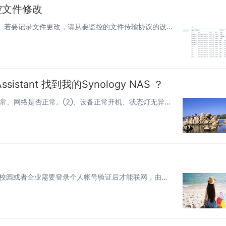
控文件修改
启用文件传输日志默认情况下，此功能通常处于禁用状态。若要记录文件更改，请从要监控的文件传输协议的设置中启用传输日志。（控...
Assistant 找到我的Synology NAS ？
①、首先查看设备状态：是否正常开机、状态灯是否有异常、网络是否正常。②、设备正常开机、状态灯无异常情况下进行以下操作如何...
群晖 Synology NAS 连接至校园网或者一些企业单位后，校园或者企业需要登录个人帐号验证后才能联网，由于群晖本身...