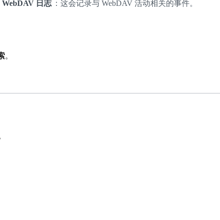
 WebDAV 日志
：这会记录与 WebDAV 活动相关的事件。
索
。
。