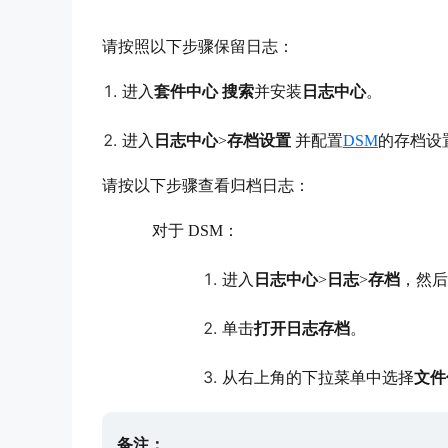
请按照以下步骤保留日志：
进入
套件中心 搜索
并安装
日志中心
。
进入
日志中心
>
存档设置
并配置
DSM
的存档设
请按以下步骤查看归档日志：
对于 DSM：
进入
日志中心
>
日志
>
存档
，然后
单击
打开日志存档
。
从右上角的下拉菜单中选择
文件
备注：